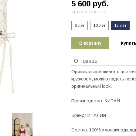
5 600
руб.
Артикул:
OU01025
6 лет
10 лет
12 лет
В корзину
Купить
О товаре
Оригинальный жилет с цветоч
кружевом, можно надеть пове
оригинальный look.
Производство: КИТАЙ
Бренд: ИТАЛИЯ
Состав: 100% хлопок/подкла