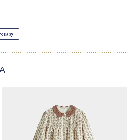
товару
TA