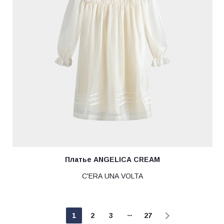
Платье ANGELICA CREAM
C'ERA UNA VOLTA
1
2
3
27