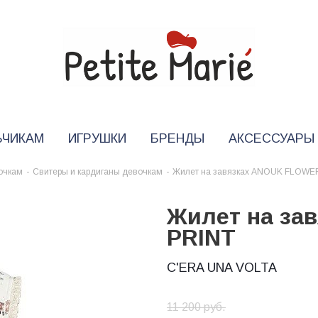
ЬЧИКАМ
ИГРУШКИ
БРЕНДЫ
АКСЕССУАРЫ
очкам
-
Свитеры и кардиганы девочкам
-
Жилет на завязках ANOUK FLOWE
Жилет на за
PRINT
C'ERA UNA VOLTA
11 200
руб.