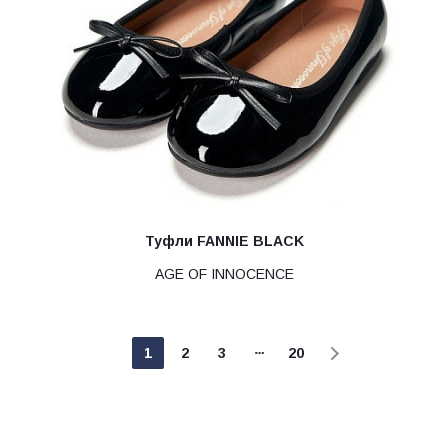
Туфли FANNIE BLACK
AGE OF INNOCENCE
1
2
3
20