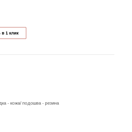
 в 1 клик
дка - кожа/ подошва - резина