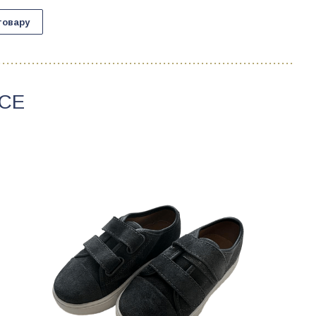
товару
CE