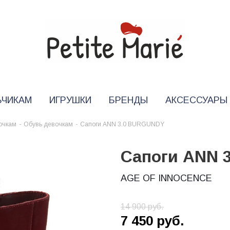
ЬЧИКАМ
ИГРУШКИ
БРЕНДЫ
АКСЕССУАРЫ
очкам
-
Обувь девочкам
-
Сапоги ANN 3.0 BURGUNDY
Сапоги ANN 
AGE OF INNOCENCE
14 900
руб.
7 450
руб.