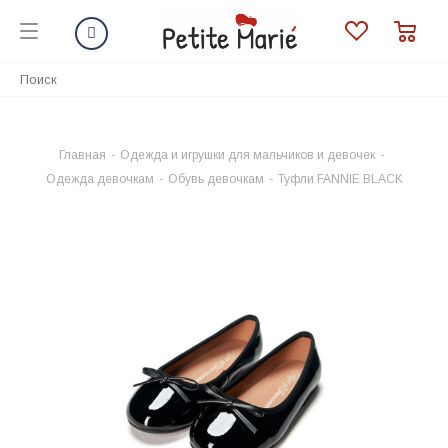
Главная
-
Одежда и игрушки для мальчиков и девочек
-
Одежда девочкам
-
Обувь девочкам
-
Туфли FANNIE BLACK