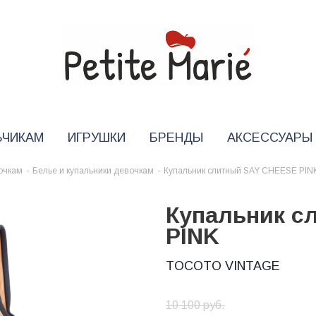
ЬЧИКАМ
ИГРУШКИ
БРЕНДЫ
АКСЕССУАРЫ
очкам
-
Белье и купальники девочкам
-
Купальник слитный SAY CHEESE PIN
Купальник с
PINK
TOCOTO VINTAGE
10 100
руб.