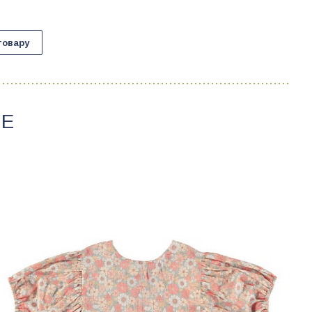
товару
GE