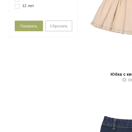
12 лет
Сбросить
Юбка с к
От