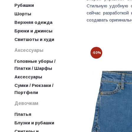
Рубашки
Стильную удобную о
сейчас разработкой 
Шорты
создавать оригиналь
Верхняя одежда
Брюки и джинсы
Свитшоты и худи
Аксессуары
-60%
Головные уборы /
Платки / Шарфы
Аксессуары
Сумки / Рюкзаки /
Портфели
Девочкам
Платья
Блузки и рубашки
Свитеры и