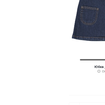
Юбка 
От