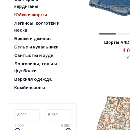
кардиганы
Юбки и шорты
Легинсы, колготки и
носки
Брюки и джинсы
Шорты AND
Белье и купальники
4 
Свитшоты и худи
10
Лонгсливы, топы и
футболки
Верхняя одежда
Комбинезоны
2 000
5 250