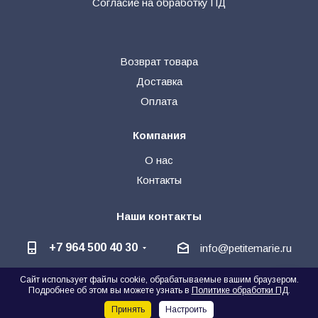
Согласие на обработку ПД
Возврат товара
Доставка
Оплата
Компания
О нас
Контакты
Наши контакты
+7 964 500 40 30
info@petitemarie.ru
Сайт использует файлы cookie, обрабатываемые вашим браузером.
@petite_kids
+7 964 500 40 30
🗨
Подробнее об этом вы можете узнать в
Политике обработки ПД
.
Написать директору
Принять
Настроить