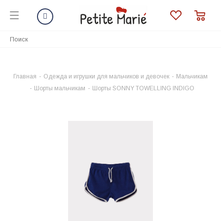
Главная
-
Одежда и игрушки для мальчиков и девочек
-
Мальчикам
-
Шорты мальчикам
-
Шорты SONNY TOWELLING INDIGO