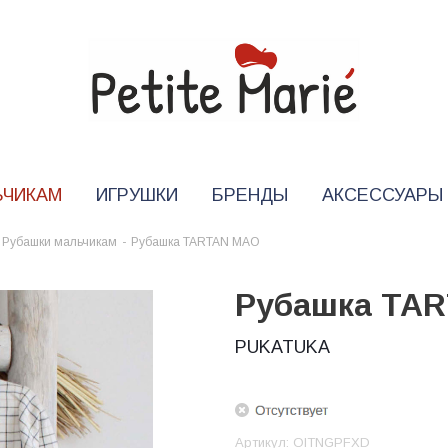
ЬЧИКАМ
ИГРУШКИ
БРЕНДЫ
АКСЕССУАРЫ
Рубашки мальчикам
-
Рубашка TARTAN MAO
Рубашка TA
PUKATUKA
Артикул:
OITNGPFXD