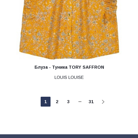
Блуза - Туника TORY SAFFRON
LOUIS LOUISE
1
2
3
31