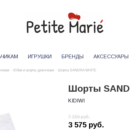
ЬЧИКАМ
ИГРУШКИ
БРЕНДЫ
АКСЕССУАРЫ
очкам
-
Юбки и шорты девочкам
-
Шорты SANDRA WHITE
Шорты SAND
KIDIWI
7 150
руб.
3 575
руб.