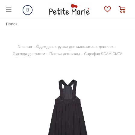
Главная
-
Одежда и игрушки для мальчиков и девочек
-
Одежда девочкам
-
Платья девочкам
-
Сарафан SCAMICIATA