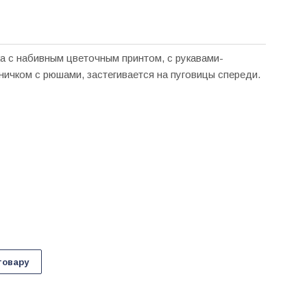
ка с набивным цветочным принтом, с рукавами-
ичком с рюшами, застегивается на пуговицы спереди.
товару