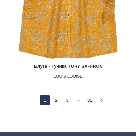
Блуза - Туника TORY SAFFRON
LOUIS LOUISE
1
2
3
31