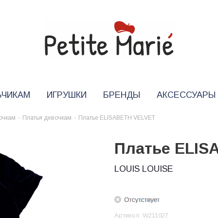
ЬЧИКАМ
ИГРУШКИ
БРЕНДЫ
АКСЕССУАРЫ
очкам
-
Платья девочкам
-
Платье ELISABETH VELVET
Платье ELIS
LOUIS LOUISE
Артикул:
W211027