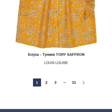
Блуза - Туника TORY SAFFRON
LOUIS LOUISE
1
2
3
31