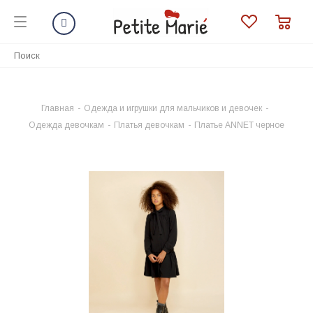
Главная
-
Одежда и игрушки для мальчиков и девочек
-
Одежда девочкам
-
Платья девочкам
-
Платье ANNET черное