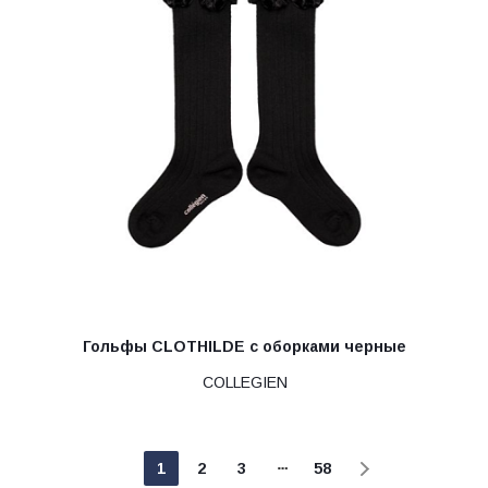
Гольфы CLOTHILDE с оборками черные
COLLEGIEN
1
2
3
58