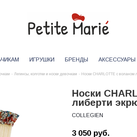
ЬЧИКАМ
ИГРУШКИ
БРЕНДЫ
АКСЕССУАРЫ
очкам
-
Легинсы, колготки и носки девочкам
-
Носки CHARLOTTE с воланом л
Носки CHARL
либерти экр
COLLEGIEN
3 050
руб.