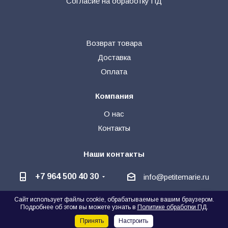
Согласие на обработку ПД
Возврат товара
Доставка
Оплата
Компания
О нас
Контакты
Наши контакты
+7 964 500 40 30
info@petitemarie.ru
Сайт использует файлы cookie, обрабатываемые вашим браузером.
@petite_kids
+7 964 500 40 30
🗨
Подробнее об этом вы можете узнать в
Политике обработки ПД
.
Написать директору
Принять
Настроить