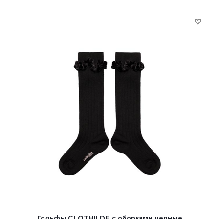
Гольфы CLOTHILDE с оборками черные