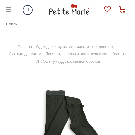
Главная
-
Одежда и игрушки для мальчиков и девочек
-
Одежда девочкам
-
Легинсы, колготки и носки девочкам
-
Колготки
CHLOE изумруд с кружевной оборкой