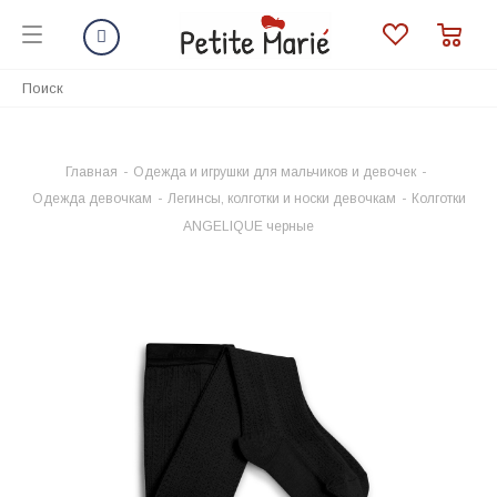
Главная
-
Одежда и игрушки для мальчиков и девочек
-
Одежда девочкам
-
Легинсы, колготки и носки девочкам
-
Колготки
ANGELIQUE черные