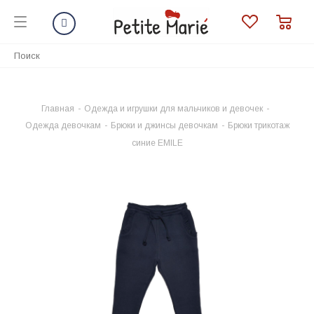
Главная
-
Одежда и игрушки для мальчиков и девочек
-
Одежда девочкам
-
Брюки и джинсы девочкам
-
Брюки трикотаж
синие EMILE