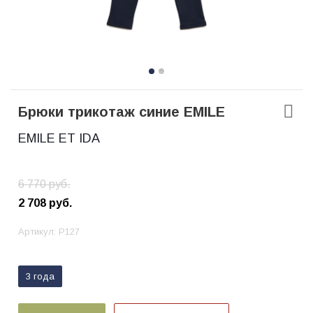
Брюки трикотаж синие EMILE
EMILE ET IDA
6 770
руб.
2 708
руб.
Артикул:
P127
3 года