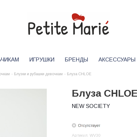
ЬЧИКАМ
ИГРУШКИ
БРЕНДЫ
АКСЕССУАРЫ
очкам
-
Блузки и рубашки девочкам
-
Блуза CHLOE
Блуза CHLO
NEW SOCIETY
Артикул:
WV30