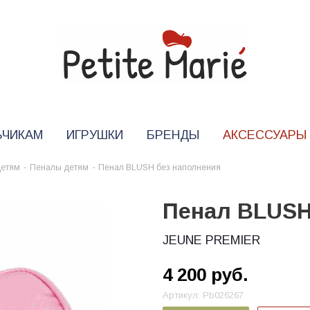
ЬЧИКАМ
ИГРУШКИ
БРЕНДЫ
АКСЕССУАРЫ
детям
-
Пеналы детям
-
Пенал BLUSH без наполнения
Пенал BLUSH
JEUNE PREMIER
4 200
руб.
Артикул:
Pb026267