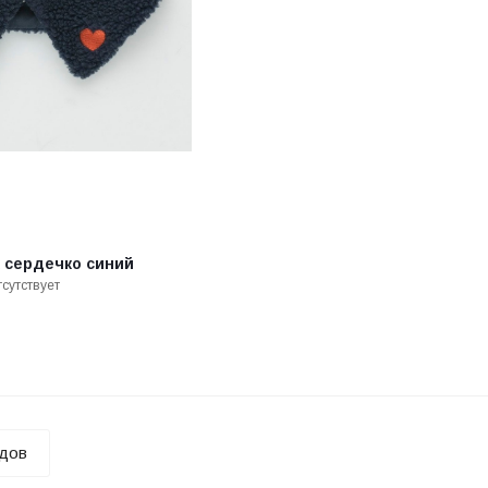
 сердечко синий
сутствует
ндов