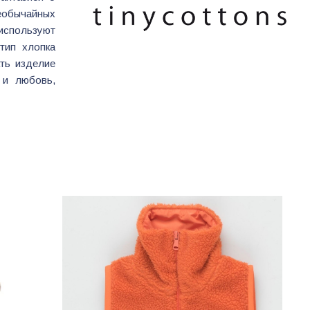
еобычайных
используют
тип хлопка
ать изделие
 и любовь,