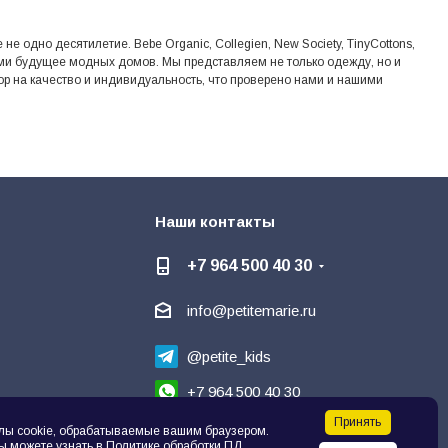
 одно десятилетие. Bebe Organic, Collegien, New Society, TinyCottons,
рыми будущее модных домов. Мы представляем не только одежду, но и
пор на качество и индивидуальность, что проверено нами и нашими
Наши контакты
+7 964 500 40 30
info@petitemarie.ru
@petite_kids
+7 964 500 40 30
Принять
Написать директору
лы cookie, обрабатываемые вашим браузером.
ы можете узнать в
Политике обработки ПД
.