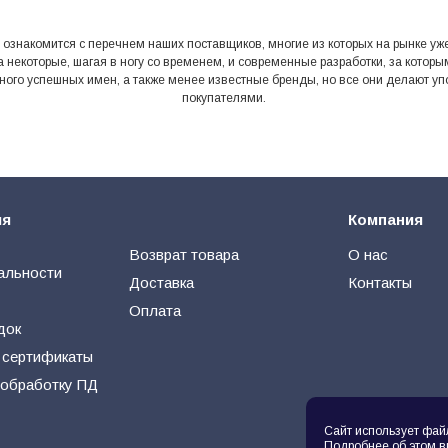
накомится с перечнем наших поставщиков, многие из которых на рынке уже не
а некоторые, шагая в ногу со временем, и современные разработки, за кото
 много успешных имен, а также менее известные бренды, но все они делают у
покупателями.
ия
Компания
Возврат товара
О нас
альности
Доставка
Контакты
Оплата
док
 сертификаты
 обработку ПД
Сайт использует фай
Подробнее об этом в