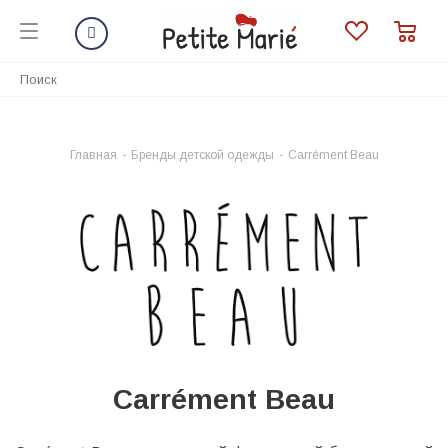
Главная
-
Бренды детской одежды
-
Carrément Beau
Carrément Beau