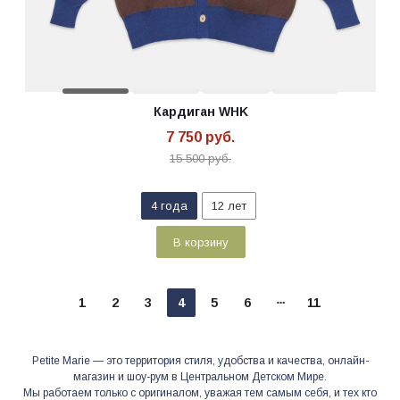
Кардиган WHK
7 750
руб.
15 500
руб.
4 года
12 лет
В корзину
1
2
3
4
5
6
11
Petite Marie — это территория cтиля, удобства и качества, онлайн-
магазин и шоу-рум в Центральном Детском Мире.
Мы работаем только c оригиналом, уважая тем самым себя, и тех кто