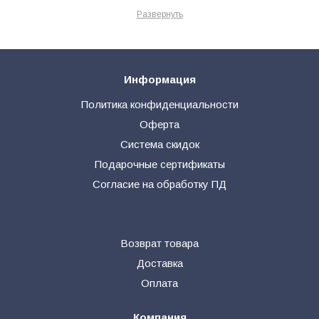
нам доверяет.
Развернуть
В нашем интернет-магазине представлена модная и концептуальная
детская брендовая одежда, в основе которой известные и именитые
французские дизайнеры.
Наши клиенты всегда могут выбрать вариант доставки удобный и
комфортный, для каждого свой. Отправим быстро, надежно, с
Информация
удовольствием. В любой город, регион, страну.
Добро пожаловать в приятное и увлекательное путешествие по
Политика конфиденциальности
красивейшим дорогам Франции, вместе с Petite Marie!
Оферта
Система скидок
Подарочные сертификаты
Согласие на обработку ПД
Возврат товара
Доставка
Оплата
Компания