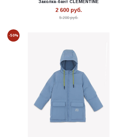
Заколка-бант CLEMENTINE
2 600
руб.
5 200
руб.
-50%