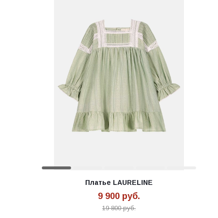
Платье LAURELINE
9 900
руб.
19 800
руб.