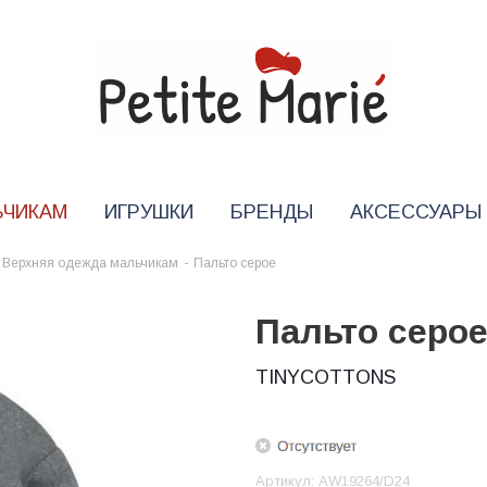
ЬЧИКАМ
ИГРУШКИ
БРЕНДЫ
АКСЕССУАРЫ
Верхняя одежда мальчикам
-
Пальто серое
Пальто серо
TINYCOTTONS
Артикул:
AW19264/D24