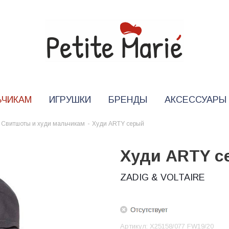
ЬЧИКАМ
ИГРУШКИ
БРЕНДЫ
АКСЕССУАРЫ
Свитшоты и худи мальчикам
-
Худи ARTY серый
Худи ARTY с
ZADIG & VOLTAIRE
Артикул:
X25158/077 FW19/20