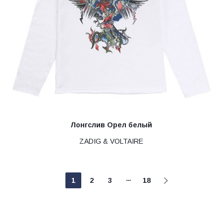
Лонгслив Орел белый
ZADIG & VOLTAIRE
1
2
3
18