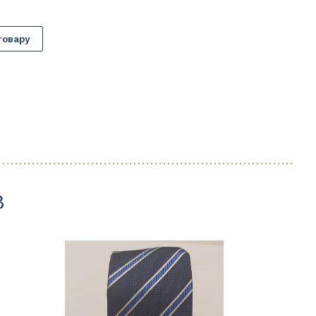
товару
B