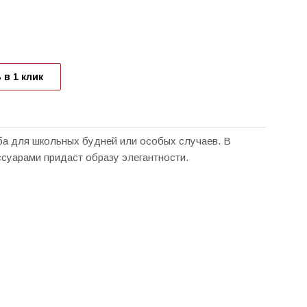
 в 1 клик
ба для школьных будней или особых случаев. В
ссуарами придаст образу элегантности.