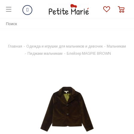
Главная
-
Одежда и игрушки для мальчиков и девочек
-
Мальчикам
-
Пиджаки мальчикам
-
Блейзер MAGPIE BROWN