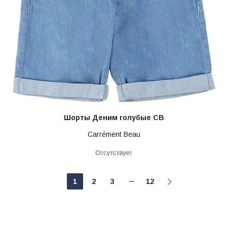
Шорты Деним голубые CB
Carrément Beau
1
2
3
12