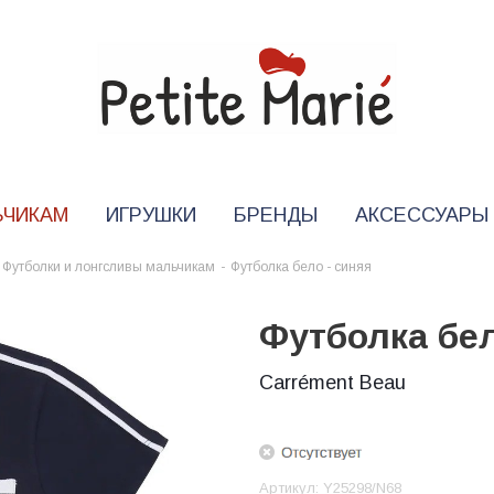
ЬЧИКАМ
ИГРУШКИ
БРЕНДЫ
АКСЕССУАРЫ
Футболки и лонгсливы мальчикам
-
Футболка бело - синяя
Футболка бел
Carrément Beau
Артикул:
Y25298/N68