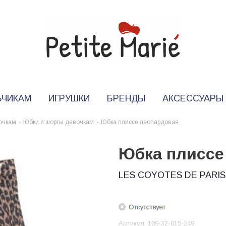
ЬЧИКАМ
ИГРУШКИ
БРЕНДЫ
АКСЕССУАРЫ
очкам
-
Юбки и шорты девочкам
-
Юбка плиссе леопардовая
Юбка плиссе
LES COYOTES DE PARIS
Артикул:
109-32-015-249