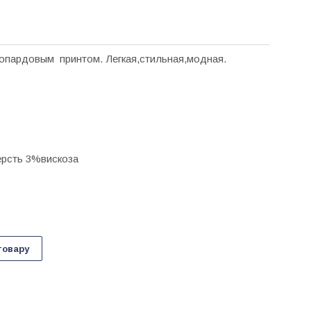
опардовым принтом. Легкая,стильная,модная.
рсть 3%вискоза
товару