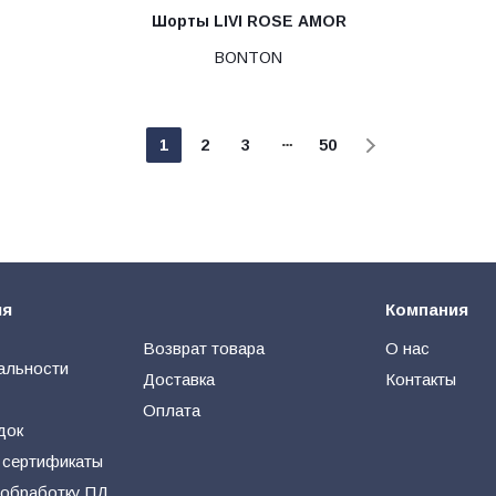
Шорты LIVI ROSE AMOR
BONTON
1
2
3
50
ия
Компания
Возврат товара
О нас
альности
Доставка
Контакты
Оплата
док
 сертификаты
 обработку ПД