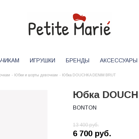
ЬЧИКАМ
ИГРУШКИ
БРЕНДЫ
АКСЕССУАРЫ
очкам
-
Юбки и шорты девочкам
-
Юбка DOUCHKA DENIM BRUT
Юбка DOUCH
BONTON
13 400
руб.
6 700
руб.