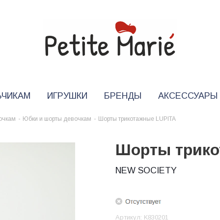
ЬЧИКАМ
ИГРУШКИ
БРЕНДЫ
АКСЕССУАРЫ
очкам
-
Юбки и шорты девочкам
-
Шорты трикотажные LUPITA
Шорты трико
NEW SOCIETY
Артикул:
K830201