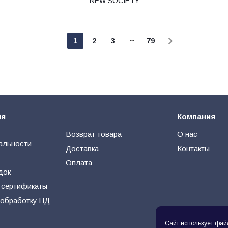
NEW SOCIETY
1
2
3
79
ия
Компания
Возврат товара
О нас
альности
Доставка
Контакты
Оплата
док
 сертификаты
 обработку ПД
Сайт использует фай