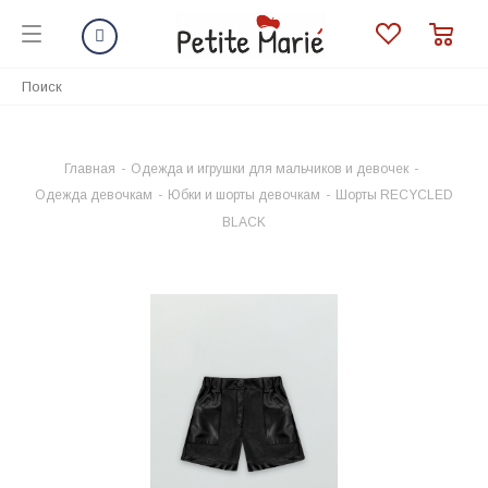
Главная
-
Одежда и игрушки для мальчиков и девочек
-
Одежда девочкам
-
Юбки и шорты девочкам
-
Шорты RECYCLED
BLACK