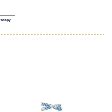
товару
C