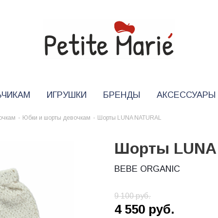
ЬЧИКАМ
ИГРУШКИ
БРЕНДЫ
АКСЕССУАРЫ
очкам
-
Юбки и шорты девочкам
-
Шорты LUNA NATURAL
Шорты LUNA
BEBE ORGANIC
9 100
руб.
4 550
руб.