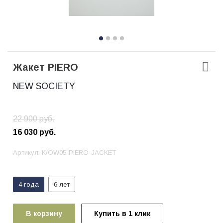
Жакет PIERO
NEW SOCIETY
22 900
руб.
16 030
руб.
Артикул:
K/OW05-PIERO-JACKET
4 года
6 лет
В корзину
Купить в 1 клик