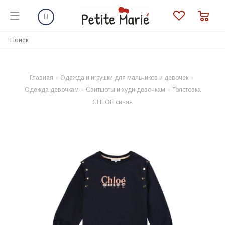
Главная
-
Одежда и игрушки для мальчиков и девочек
-
Одежда девочкам
-
Свитшоты и худи девочкам
-
Толстовка
CHLOE синяя