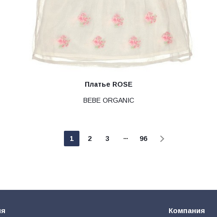
Платье ROSE
BEBE ORGANIC
1
2
3
96
ия
Компания