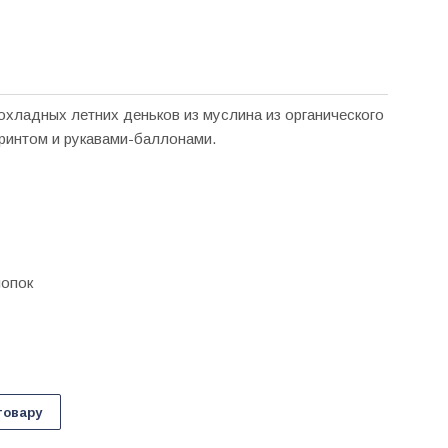
охладных летних деньков из муслина из органического
ринтом и рукавами-баллонами.
лопок
товару