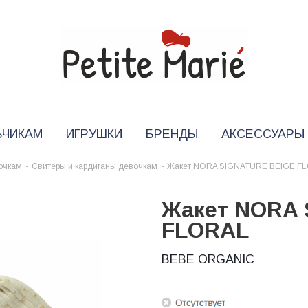
ЬЧИКАМ
ИГРУШКИ
БРЕНДЫ
АКСЕССУАРЫ
очкам
-
Свитеры и кардиганы девочкам
-
Жакет NORA SIGNATURE BEIGE F
Жакет NORA 
FLORAL
BEBE ORGANIC