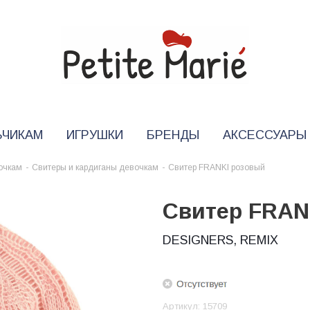
ЬЧИКАМ
ИГРУШКИ
БРЕНДЫ
АКСЕССУАРЫ
очкам
-
Свитеры и кардиганы девочкам
-
Свитер FRANKI розовый
Свитер FRAN
DESIGNERS, REMIX
Артикул:
15709