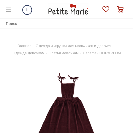
Главная
-
Одежда и игрушки для мальчиков и девочек
-
Одежда девочкам
-
Платья девочкам
-
Сарафан DORA PLUM