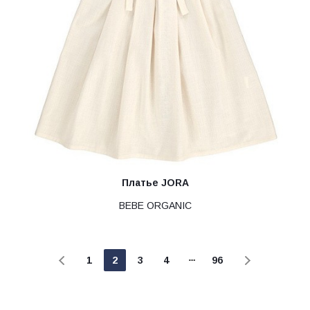
Платье JORA
BEBE ORGANIC
1
2
3
4
96