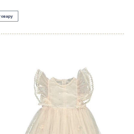
товару
C