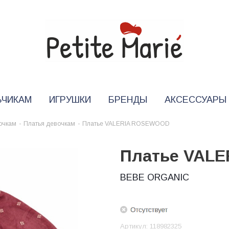
ЬЧИКАМ
ИГРУШКИ
БРЕНДЫ
АКСЕССУАРЫ
очкам
-
Платья девочкам
-
Платье VALERIA ROSEWOOD
Платье VAL
BEBE ORGANIC
Артикул:
118982325