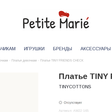
ЬЧИКАМ
ИГРУШКИ
БРЕНДЫ
АКСЕССУАРЫ
очкам
-
Платья девочкам
-
Платье TINY FRIENDS CHECK
Платье TINY
TINYCOTTONS
Артикул:
AW22-165