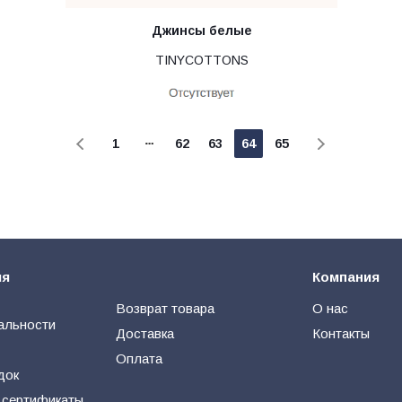
Джинсы белые
TINYCOTTONS
1
62
63
64
65
ия
Компания
Возврат товара
О нас
альности
Доставка
Контакты
Оплата
док
 сертификаты