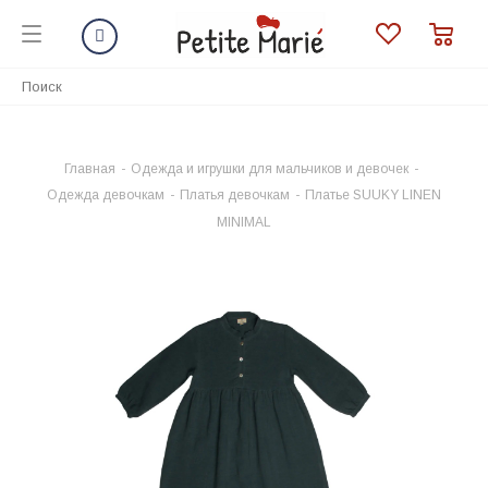
Главная
-
Одежда и игрушки для мальчиков и девочек
-
Одежда девочкам
-
Платья девочкам
-
Платье SUUKY LINEN
MINIMAL