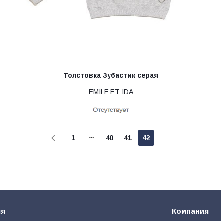
Толстовка Зубастик серая
EMILE ET IDA
1
40
41
42
ия
Компания