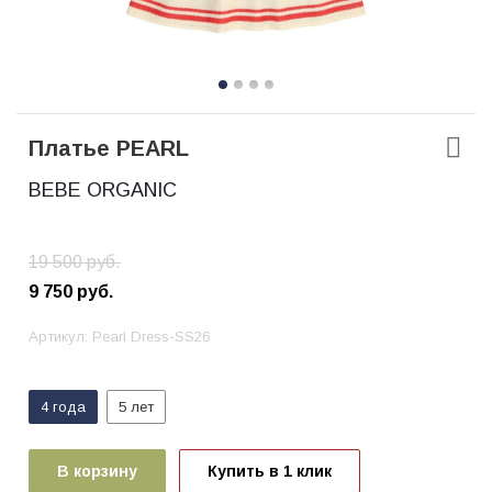
Платье PEARL
BEBE ORGANIC
19 500
руб.
9 750
руб.
Артикул:
Pearl Dress-SS26
4 года
5 лет
В корзину
Купить в 1 клик