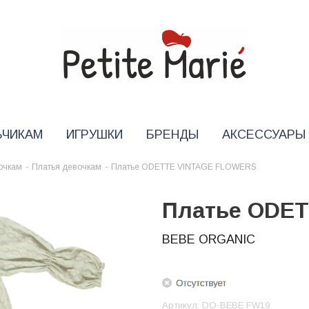
ЬЧИКАМ
ИГРУШКИ
БРЕНДЫ
АКСЕССУАРЫ
очкам
-
Платья девочкам
-
Платье ODETTE VINTAGE FLOWERS
Платье ODE
BEBE ORGANIC
Артикул:
DO-BEBE FW19