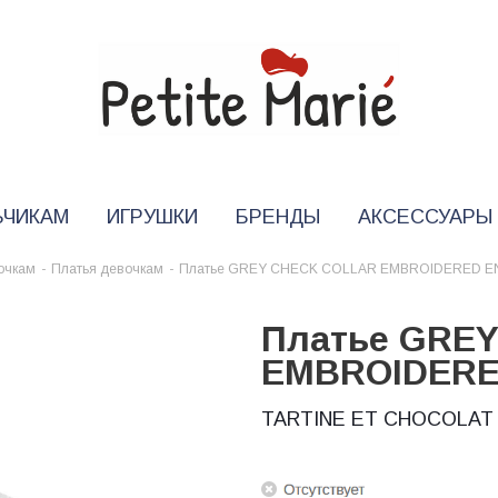
ЬЧИКАМ
ИГРУШКИ
БРЕНДЫ
АКСЕССУАРЫ
очкам
-
Платья девочкам
-
Платье GREY CHECK COLLAR EMBROIDERED E
Платье GRE
EMBROIDERE
TARTINE ET CHOCOLAT