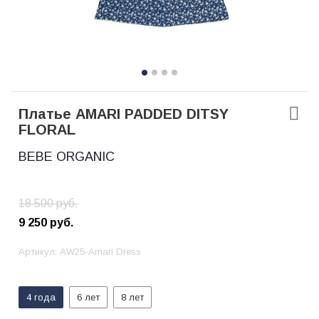
Платье AMARI PADDED DITSY
FLORAL
BEBE ORGANIC
18 500
руб.
9 250
руб.
Артикул:
AW25-Amari Dress
4 года
6 лет
8 лет