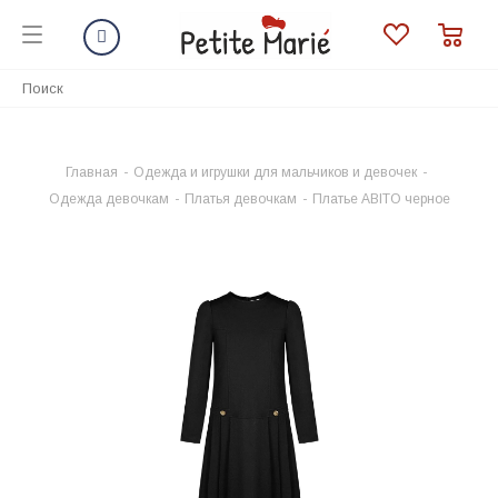
Главная
-
Одежда и игрушки для мальчиков и девочек
-
Одежда девочкам
-
Платья девочкам
-
Платье ABITO черное