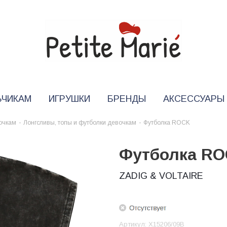
ЬЧИКАМ
ИГРУШКИ
БРЕНДЫ
АКСЕССУАРЫ
очкам
-
Лонгсливы, топы и футболки девочкам
-
Футболка ROCK
Футболка R
ZADIG & VOLTAIRE
Артикул:
X15206/09B