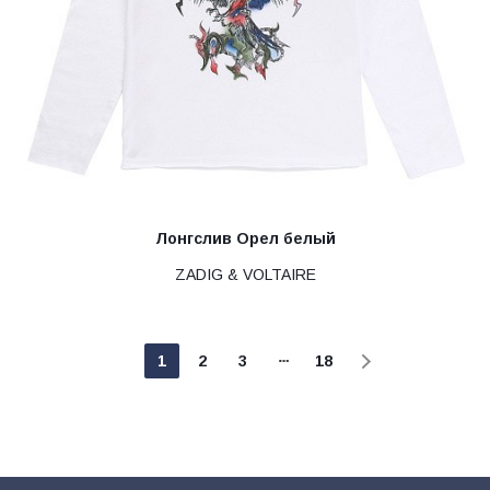
Лонгслив Орел белый
ZADIG & VOLTAIRE
1
2
3
18